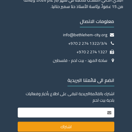
البلدي الحالي المنتخب منصبه في شهر أيار عام 2026، ويتألف
من 15 عضواً، برئاسة الأستاذ حنا سمير حنانيا.
معلومات الاتصال
info@bethlehem-city.org
+970 2 274 1322/3/4
+970 2 274 1327
ساحة المهد - بيت لحم - فلسطين
انضم الى قائمتنا البريدية
اشترك بالقائمةالبريدية لتبقى على اطلاع بأخبار وفعاليات
بلدية بيت لحم