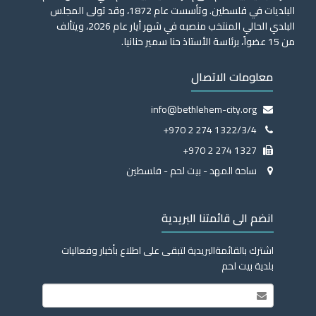
البلديات في فلسطين. وتأسست عام 1872، وقد تولى المجلس
البلدي الحالي المنتخب منصبه في شهر أيار عام 2026، ويتألف
من 15 عضواً، برئاسة الأستاذ حنا سمير حنانيا.
معلومات الاتصال
info@bethlehem-city.org
+970 2 274 1322/3/4
+970 2 274 1327
ساحة المهد - بيت لحم - فلسطين
انضم الى قائمتنا البريدية
اشترك بالقائمةالبريدية لتبقى على اطلاع بأخبار وفعاليات
بلدية بيت لحم