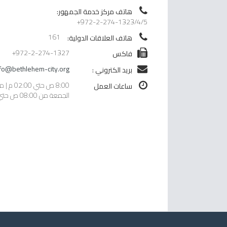
هاتف مركز خدمة الجمهور:
+972-2-274-1323/4/5
161
هاتف العلاقات الدولية:
+972-2-274-1327
فاكس
nfo@bethlehem-city.org
بريد الكتروني :
8:00 ص حت
ساعات العمل
الجمعة من 08:00 ص حتي 12:00 م