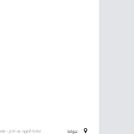
ساحة المهد، بيت لحم - فل
عنواننا: