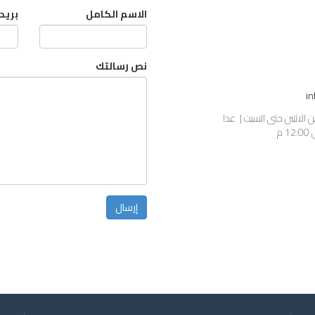
الاسم الكامل
بريد
نص رسالتك
i
ي 02:00 م | من الاثنين حتى السبت | عدا
إرسال