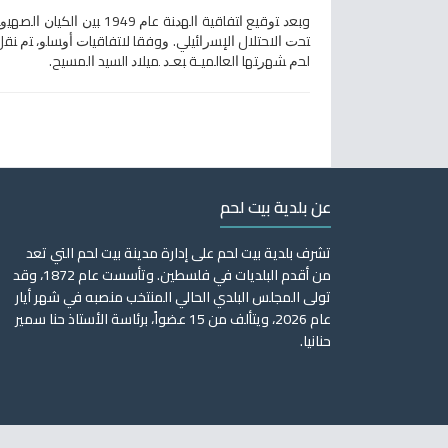
ﻟﺤﻡ ﺸﻬﺭﺘﻬﺎ ﺍﻟﻌﺎﻟﻤﻴـﺔ ﺒﻌـﺩ ﻤﻴﻼﺩ السيد ﺍﻟﻤﺴﻴﺢ.
عن بلدية بيت لحم
تشرف بلدية بيت لحم على إدارة مدينة بيت لحم التي تعد
من أقدم البلديات في فلسطين. وتأسست عام 1872، وقد
تولى المجلس البلدي الحالي المنتخب منصبه في شهر أيار
عام 2026، ويتألف من 15 عضواً، برئاسة الأستاذ حنا سمير
حنانيا.