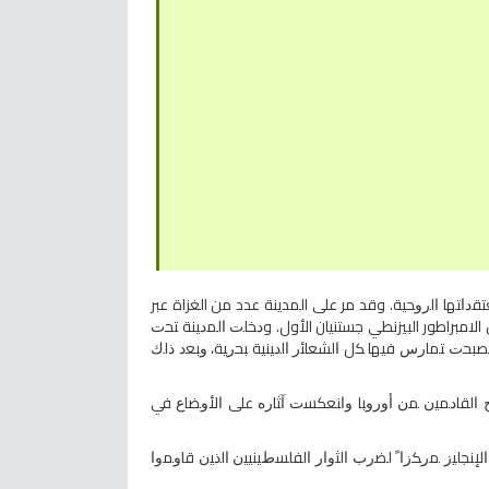
 ﺍﻟﻘﺒﺎﺌـل ﺍﻟﻤﺨﺘﻠﻔﺔ ﻓﻲ ﻤﻌﺘﻘﺩﺍﺘﻬﺎ ﺍﻟﺭﻭﺤﻴﺔ. وقد مر على المدينة عدد من الغزاة عبر
لامبراطور البيزنطي جستنيان الأول. وﺩﺨﻠﺕ ﺍﻟﻤﺩﻴﻨﺔ ﺘﺤﺕ
ﺒﺤﺕ ﺘﻤﺎﺭﺱ ﻓﻴﻬﺎ ﻜل ﺍﻟﺸﻌﺎﺌﺭ ﺍﻟﺩﻴﻨﻴﺔ ﺒﺤﺭﻴﺔ، ﻭﺒﻌﺩ ﺫﻟﻙ
ﺤﺠﺎﺝ ﺍﻟﻘﺎﺩﻤﻴﻥ ﻤﻥ ﺃﻭﺭﻭﺒﺎ ﻭﺍﻨﻌﻜﺴﺕ ﺁﺜﺎﺭﻩ ﻋﻠﻰ ﺍﻷﻭﻀﺎﻉ ﻓﻲ
ﻔﻭﺫ ﺍﻟﺒﺭﻴﻁﺎﻨﻲ، ﻭﺍﺘﺨﺫﻫﺎ ﺍﻹﻨﺠﻠﻴﺯ ﻤﺭﻜﺯﺍﹰ ﻟﻀﺭﺏ ﺍﻟﺜﻭﺍﺭ ﺍﻟﻔﻠﺴﻁﻴﻨﻴﻴﻥ ﺍﻟﺫﻴﻥ ﻗﺎﻭﻤﻭﺍ