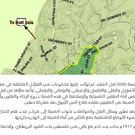
ﺒﻴﺕ ﻟﺤﻡ ﻤﺩﻴﻨﺔ ﻜﻨﻌﺎﻨﻴﺔ ﻗﺩﻴﻤﺔ ﺴﻜﻨﻬﺎ ﺍﻟﻜﻨﻌﺎﻨﻴﻭﻥ ﺤﻭﺍﻟﻲ ﺴﻨﺔ 2000 ﻗﺒل ﺍﻟﻤﻴﻼﺩ، ﺜﻡ ﺘﻭﺍﻟﺕ ﻋﻠﻴﻬﺎ ﻤﺠﻤﻭﻋﺎﺕ ﻤـﻥ
أشوري والبابلي والفارسي والإغريقي والروماني والبيزنطي. وأعيد بناؤها من قبل ا
ﺃﺒﻨﺎﺀ ﺍﻟﺩﻴﺎﻨﺘﻴﻥ ﺍﻟﻤﺴﻴﺤﻴﺔ ﻭﺍﻹﺴﻼﻤﻴﺔ ﻓﻲ ﻫﺫﻩ ﺍﻟﻤﺩﻴﻨﺔ ﺒـﺭﻭﺡ ﺍﻹﺨﺎﺀ ﻭﺍﻟﺘﻌﺎﻭﻥ ﻭﺃﺼ
ﻟﻤﺩﻴﻨﺔ ﻤﻥ ﺍﻟﺼﻠﻴﺒﻴﻴﻥ ﺒﻘﻴﺎﺩﺓ ﺼﻼﺡ ﺍﻟﺩﻴﻥ ﺍﻷﻴﻭﺒﻲ ﺒﻌﺩ ﻤﻌﺭﻜﺔ ﺤﻁﻴﻥ.
ﻟﻌﺜﻤﺎﻨﻲ، ﻭﺒﻌﺩ ﺘﻁﻭﺭ ﻭﺴﺎﺌل ﺍﻟﻨﻘل ﻭﺍﻟﻤﻭﺍﺼﻼﺕ ﺘﺤﻭﻟﺕ ﺍﻟﻤﺩﻴﻨﺔ ﺇﻟﻰ ﻤﺭﻜـﺯ ﺠﺫﺏ ﻫﺎﻡ ﻟﻠ
 ﺍﻷﻭﻀﺎﻉ ﺍﻻﻗﺘﺼﺎﺩﻴﺔ ﺩﻓﻊ ﺒﺎﻟﻜﺜﻴﺭ ﻤﻥ ﺃﺒﻨﺎﺀ ﺍﻟﻤﺩﻴﻨﺔ ﺇﻟﻰ ﺍﻟﻬﺠﺭﺓ ﺨﺎﺭﺠﻬﺎ.
ﻭﺒﻌﺩ ﻫﺯﻴﻤﺔ ﺘﺭﻜﻴﺎ ﻓﻲ ﺍﻟﺤـﺭﺏ ﺍﻟﻌﺎﻟﻤﻴـﺔ ﺍﻷﻭﻟﻰ، وﻓﻲ ﻋﺎﻡ 1917ﻡ ﺩﺨﻠﺕ ﺒﻴﺕ ﻟﺤﻡ ﻤﻊ ﺒﺎﻗﻲ ﻤﺩﻥ ﻓﻠﺴﻁﻴﻥ ﺘﺤﺕ ﺍﻟﻨ