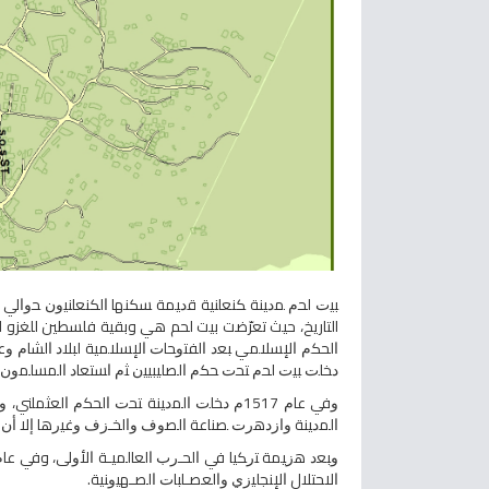
التاريخ، حيث تعرّضت بيت لحم هي وبقية فلسطين للغزو ال
ﺍﻟﺤﻜﻡ ﺍﻹﺴﻼﻤﻲ ﺒﻌﺩ ﺍﻟﻔﺘﻭﺤﺎﺕ ﺍﻹﺴﻼﻤﻴﺔ ﻟﺒﻼﺩ ﺍﻟﺸﺎﻡ ﻭﻋﺎﺵ 
ﺩﺨﻠﺕ ﺒﻴﺕ ﻟﺤﻡ ﺘﺤﺕ ﺤﻜﻡ ﺍﻟﺼﻠﻴﺒﻴﻴﻥ ﺜﻡ ﺍﺴﺘﻌﺎﺩ ﺍﻟﻤﺴﻠﻤﻭﻥ ﺍ
ﻭﻓﻲ ﻋﺎﻡ 1517ﻡ ﺩﺨﻠﺕ ﺍﻟﻤﺩﻴﻨﺔ ﺘﺤﺕ ﺍﻟﺤﻜﻡ ﺍ
ﺍﻟﻤﺩﻴﻨﺔ ﻭﺍﺯﺩﻫﺭﺕ ﺼﻨﺎﻋﺔ ﺍﻟﺼﻭﻑ ﻭﺍﻟﺨـﺯﻑ ﻭﻏﻴﺭﻫﺎ ﺇﻻ ﺃﻥ ﺴﻭﺀ
ﺍﻻﺤﺘﻼل ﺍﻹﻨﺠﻠﻴﺯﻱ ﻭﺍﻟﻌﺼـﺎﺒﺎﺕ ﺍﻟﺼـﻬﻴﻭﻨﻴﺔ.