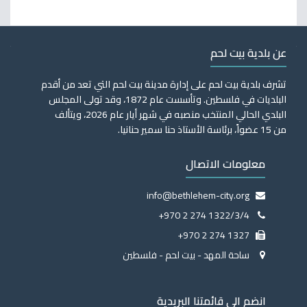
عن بلدية بيت لحم
تشرف بلدية بيت لحم على إدارة مدينة بيت لحم التي تعد من أقدم
البلديات في فلسطين. وتأسست عام 1872، وقد تولى المجلس
البلدي الحالي المنتخب منصبه في شهر أيار عام 2026، ويتألف
من 15 عضواً، برئاسة الأستاذ حنا سمير حنانيا.
معلومات الاتصال
info@bethlehem-city.org
+970 2 274 1322/3/4
+970 2 274 1327
ساحة المهد - بيت لحم - فلسطين
انضم الى قائمتنا البريدية