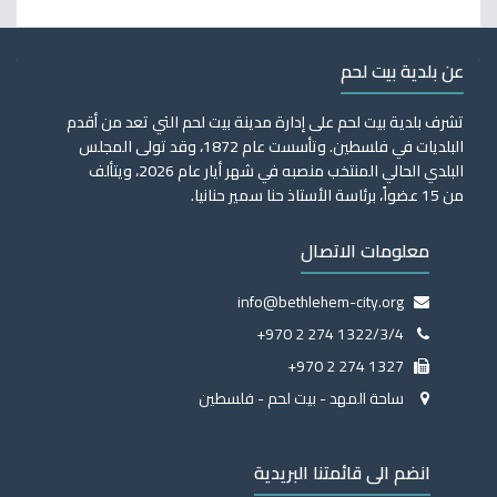
عن بلدية بيت لحم
تشرف بلدية بيت لحم على إدارة مدينة بيت لحم التي تعد من أقدم
البلديات في فلسطين. وتأسست عام 1872، وقد تولى المجلس
البلدي الحالي المنتخب منصبه في شهر أيار عام 2026، ويتألف
من 15 عضواً، برئاسة الأستاذ حنا سمير حنانيا.
معلومات الاتصال
info@bethlehem-city.org
+970 2 274 1322/3/4
+970 2 274 1327
ساحة المهد - بيت لحم - فلسطين
انضم الى قائمتنا البريدية