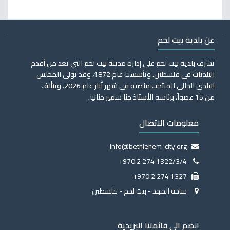
عن بلدية بيت لحم
تشرف بلدية بيت لحم على إدارة مدينة بيت لحم التي تعد من أقدم
البلديات في فلسطين. وتأسست عام 1872، وقد تولى المجلس
البلدي الحالي المنتخب منصبه في شهر أيار عام 2026، ويتألف
من 15 عضواً، برئاسة الأستاذ حنا سمير حنانيا.
معلومات الاتصال
info@bethlehem-city.org
+970 2 274 1322/3/4
+970 2 274 1327
ساحة المهد - بيت لحم - فلسطين
انضم الى قائمتنا البريدية