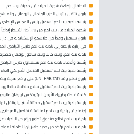
الاحتفال بإضاءة شجرة الميلاد في مدينة بيت لحم
بابون تلتقي برئيس الحزب البرلماني الروماني والمرشح ل
رئيسة بلدية بيت لحم تستقبل رئيس المجلس الإتحادي ال
شجرة الميلاد في بيت لحم من بين أكثر الأشجار إبداعاً 
بابون تستقبل وفداً من جلاسجو الإسكتلندية في دار بل
في زيارة تاريخية إلى بلدية بيت لحم حارس الأراضي المق
بلدية بيت لحم، وبيت جالا، وبيت ساحور توقعان مذكرة 
رئيسة وأعضاء بلدية بيت لحم يستقبلون حارس الأراض
رئيسة بلدية بيت لحم تستقبل القنصل الأمريكي الع
بابون تطلع وفد (UN–HABITAT) على واقع مدينة بيت لحم وأهم التحديات والإنجازات البلدية
رئيسة بلدية بيت لحم تستقبل سفير منظمة مالطا وبدور
كلمة غبطة بطريرك الأرمن الارثوذكس نورهان مانوجيان خلال
رئيسة بلدية بيت لحم تسقبل ممثلة أستراليا وتنقل لها
إجتماع في بلدية بيت لحم لمناقشة تفاصيل المرحلتين ا
بلدية بيت لحم تطلع صندوق تطوير وإقراض البلديات على 
بلدية بيت لحم تؤكد من جديد جاهزيتها الكاملة لمو