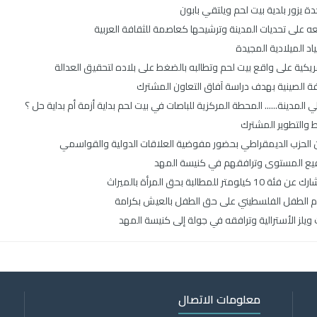
 يزور بلدية بيت لحم ويلتقي بابون
لعه على تحديات المدينة وترشيحها كعاصمة للثقافة العربية
اد الميلادية المجيدة
مريكية على واقع بيت لحم وتطالبه بالضغط على بلاده لتحقيق العدالة
فة الصينية بهدف دراسة آفاق التعاون المشترك
مدينة...... المحطة المركزية للباصات في بيت لحم بداية أزمة أم بداية حل ؟
 والتطوير المشترك
 من الحزب الديمقراطي بحضور مفوضية العلاقات الدولية والقواسمي
رفيع المستوى وترافقهم في كنيسة المهد
 بحق المرأة بالميراث
يوم الطفل الفلسطيني على حق الطفل بالعيش بكرامة
يلز الأسترالية وترافقه في جولة إلى كنيسة المهد
معلومات الاتصال