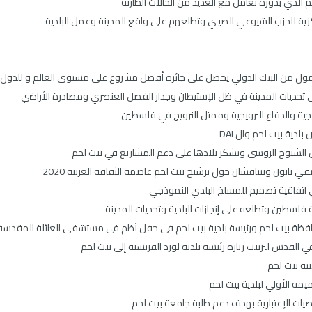
الذي بدوره تعامل مع العديد من الحالات الطارئة
ركزية للحزب الشيوعي الصيني وتطلعهم على واقع المدينة وعمل البلدية
الممول من البنك الدولي يحصل على جائزة أفضل مشروع على مستوى العالم و للدو
ى تحديات المدينة في ظل الإستيطان وجدار الفصل العنصري ومصادرة الأراضي
رجية والدفاع النرويجية وممثل النرويج في فلسطين
دية بيت لحم وال DAI
 الشيوخ الروسي وتشكر بلادها على دعم المشاريع في بيت لحم
لتقي بابون ويتناقشان حول ترشيح بيت لحم عاصمة الثقافة العربية 2020
 اتفاقية تصميم للمسلخ البلدي النموذجي
 فلسطين وتطلعه على إنجازات البلدية وتحديات المدينة
فظة بيت لحم ورئيسة بلدية بيت لحم في حفل نُظم في مستشفى العائلة المقدسة
 القدس لترتيب زيارة رئيسة بلدية لورد الفرنسية إلى بيت لحم
نة بيت لحم
ه الأولي لبلدية بيت لحم
خصيات الإعتبارية بهدف دعم طلبة جامعة بيت لحم