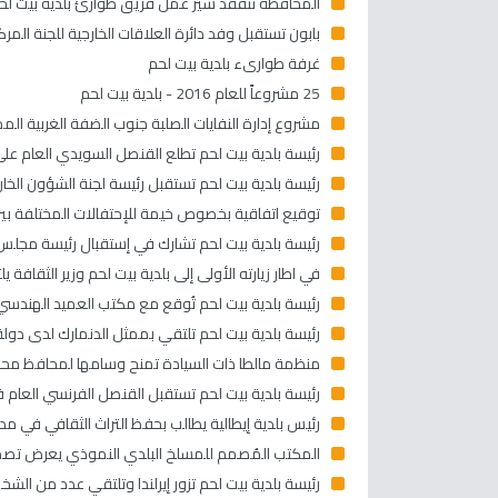
المحافظة تتفقد سير عمل فريق طوارئ بلدية بيت لحم 
بابون تستقبل وفد دائرة العلاقات الخارجية للجنة الم
غرفة طوارىء بلدية بيت لحم
25 مشروعاً للعام 2016 - بلدية بيت لحم
مشروع إدارة النفايات الصلبة جنوب الضفة الغربية 
رئيسة بلدية بيت لحم تطلع القنصل السويدي العام عل
رئيسة بلدية بيت لحم تستقبل رئيسة لجنة الشؤون الخا
توقيع اتفاقية بخصوص خيمة للإحتفالات المختلفة بين بل
رئيسة بلدية بيت لحم تشارك في إستقبال رئيسة مجلس
في اطار زيارته الأولى إلى بلدية بيت لحم وزير الثقافة ي
رئيسة بلدية بيت لحم تُوقع مع مكتب العميد الهندسي
رئيسة بلدية بيت لحم تلتقي بممثل الدنمارك لدى دولة
منظمة مالطا ذات السيادة تمنح وسامها لمحافظ محا
رئيسة بلدية بيت لحم تستقبل القنصل الفرنسي العام في
رئيس بلدية إيطالية يطالب بحفظ التراث الثقافي في مدي
المكتب المُصمم للمسلخ البلدي النموذي يعرض تصميم
رئيسة بلدية بيت لحم تزور إيرلندا وتلتقي عدد من الش