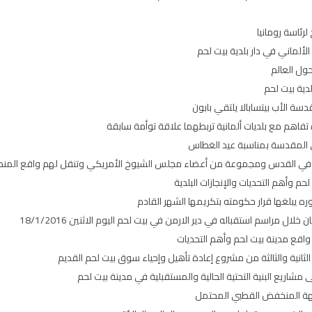
رئاسة رومانيا
ألماني في دار بلدية بيت لحم
حول العالم
دية بيت لحم
دسة الأب بيتسابالا يلتقي بابون
تفاهم مع بلديات ألمانية تربطهما علاقة توأمة سابقة
ي المقدسة بمناسبة عيد الغطاس
ام في القدس ومجموعة من أعضاء مجلس الشيوخ الأمريكي وتنقل لهم واقع المنط
ه يبلغها قرار حكومته بتكريمها الشهر القادم
 مراسم استقباله في دير الارمن في بيت لحم اليوم الاثنين 18/1/2016
 واقع مدينة بيت لحم وأهم التحديات
لثانية والثالثة من مشروع إعادة تأهيل وإحياء سوق بيت لحم القديم
مشاريع البنية التحتية الحالية والمستقبلية في مدينة بيت لحم
اجهة المنخفض القطبي المحتمل